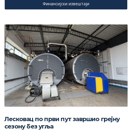
Финансијски извештаји
Лесковац по први пут завршио грејну
сезону без угља