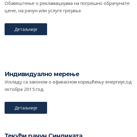
Обавештење о рекламацијама на погрешно обрачунате
цене, на рачун или услуге грејања
Детаљније
Индивидуално мерење
Ускладу са законом о ефикасном коришћењу енергије,од
октобра 2015.год.
Детаљније
Текући рачун Синдиката