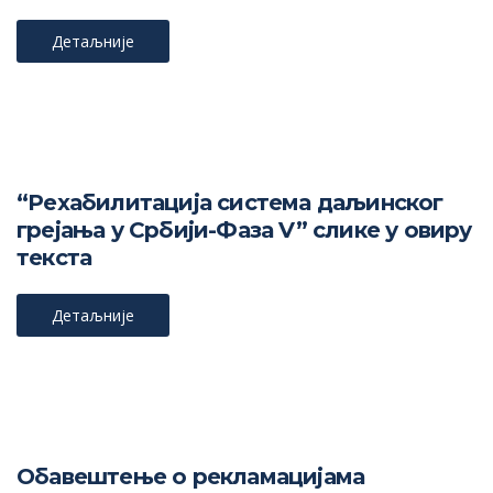
Детаљније
“Рехабилитација система даљинског
грејања у Србији-Фаза V” слике у овиру
текста
Детаљније
Обавештење о рекламацијама