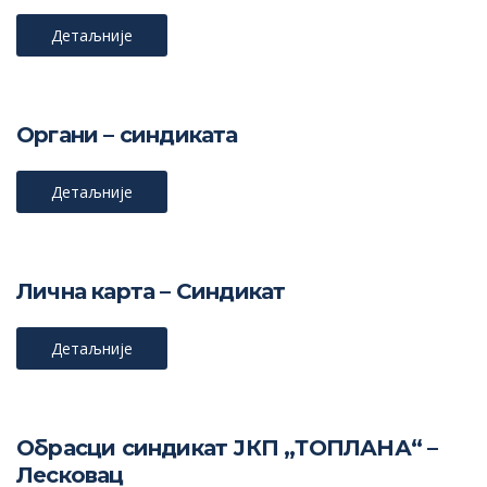
Детаљније
Органи – синдиката
Детаљније
Лична карта – Синдикат
Детаљније
Обрасци синдикат ЈКП „ТОПЛАНА“ –
Лесковац