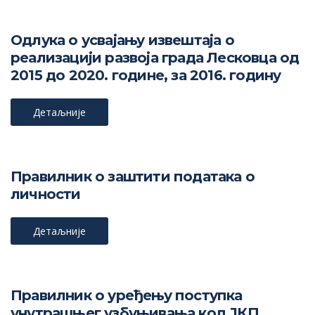
Одлука о усвајању извештаја о
реализацији развоја града Лесковца од
2015 до 2020. године, за 2016. годину
Детаљније
Правилник о заштити података о
личности
Детаљније
Правилник о уређењу поступка
унутрашњег узбуњивања код ЈКП