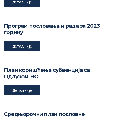
Детаљније
Програм пословања и рада за 2023
годину
Детаљније
План коришћења субвенција са
Одлуком НО
Детаљније
Средњорочни план пословне