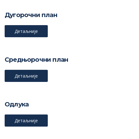
Дугорочни план
Детаљније
Средњорочни план
Детаљније
Одлука
Детаљније