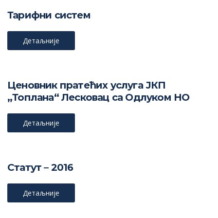
Тарифни систем
Детаљније
Ценовник пратећих услуга ЈКП
„Топлана“ Лесковац са Одлуком НО
Детаљније
Статут – 2016
Детаљније