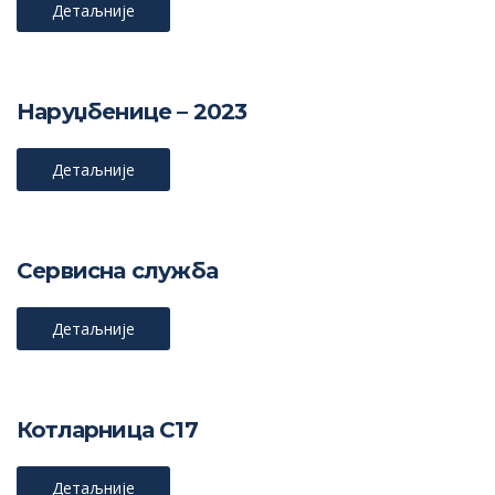
Детаљније
Наруџбенице – 2023
Детаљније
Сервисна служба
Детаљније
Котларница С17
Детаљније