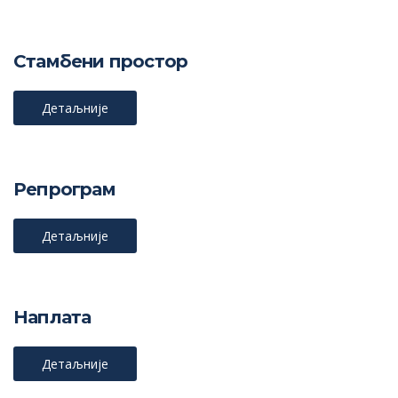
Стамбени простор
Детаљније
Репрограм
Детаљније
Наплата
Детаљније