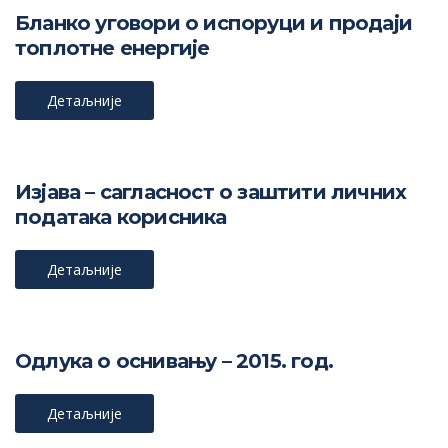
Бланко уговори о испоруци и продаји
топлотне енергије
Детаљније
Изјава – сагласност о заштити личних
података корисника
Детаљније
Одлука о оснивању – 2015. год.
Детаљније