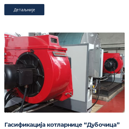
Детаљније
Гасификација котларнице “Дубочица”