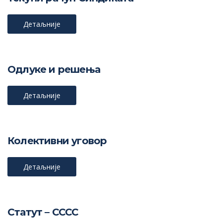
Детаљније
Одлуке и решења
Детаљније
Колективни уговор
Детаљније
Статут – СССС