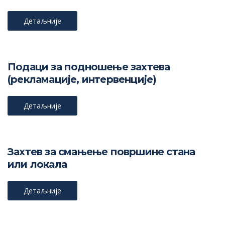
Детаљније
Подаци за подношење захтева
(рекламације, интервенције)
Детаљније
Захтев за смањење површине стана
или локала
Детаљније