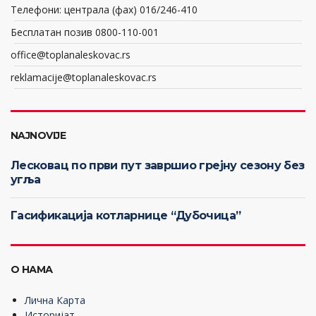
Телефони: централа (фах) 016/246-410
Бесплатан позив 0800-110-001
office@toplanaleskovac.rs
reklamacije@toplanaleskovac.rs
NAJNOVIJE
Лесковац по први пут завршио грејну сезону без
угља
Гасификација котларнице “Дубочица”
О НАМА
Лична Карта
Историјат