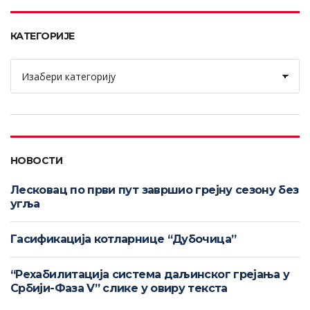
КАТЕГОРИЈЕ
Категорије
НОВОСТИ
Лесковац по први пут завршио грејну сезону без
угља
Гасификација котларнице “Дубочица”
“Рехабилитација система даљинског грејања у
Србији-Фаза V” слике у овиру текста