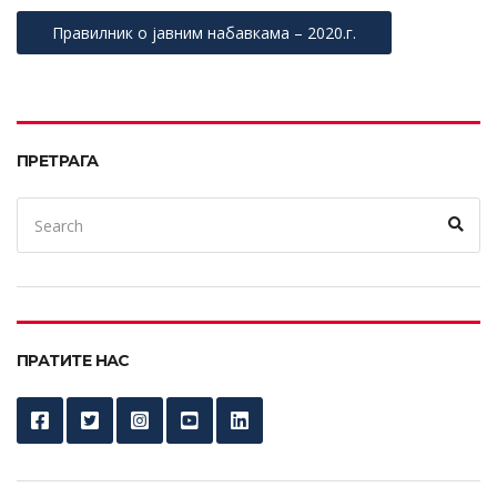
Правилник о јавним набавкама – 2020.г.
ПРЕТРАГА
Search
Sear
for:
ПРАТИТЕ НАС