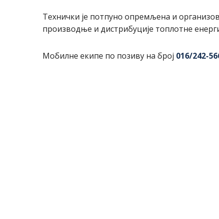
Технички је потпуно опремљена и организова
производње и дистрибуције топлотне енергиј
Мобилне екипе по позиву на број
016/242-56