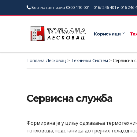
Бесплатан позив
0800-110-001
016/ 246 401 и 016 246 
Корисници
Те
Топлана Лесковац
>
Технички Систем
>
Сервисна 
Сервисна служба
Формирана је у циљу оджавања термотехнич
топловода,подстаница до грејних тела,одно