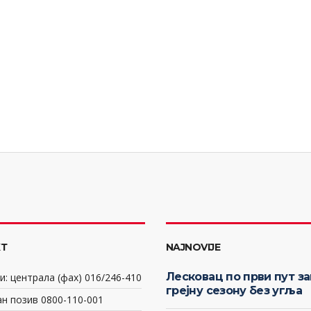
Т
NAJNOVIJE
Лесковац по први пут з
: централа (фах) 016/246-410
грејну сезону без угља
н позив 0800-110-001