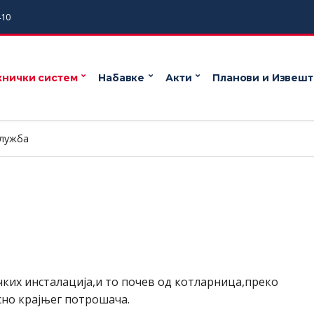
410
хнички систем
Набавке
Акти
Планови и Извешт
служба
ких инсталација,и то почев од котларница,преко
сно крајњег потрошача.