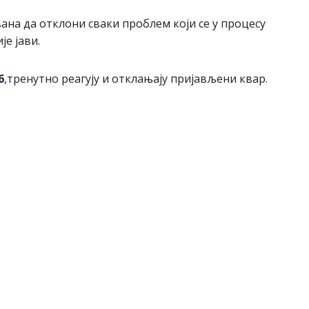
на да отклони сваки проблем који се у процесу
е јави.
6
,тренутно реагују и отклањају пријављени квар.