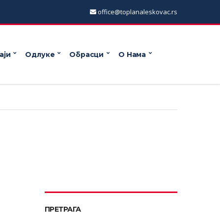
office@toplanaleskovac.rs
аји
Одлуке
Обрасци
О Нама
ПРЕТРАГА