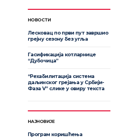
НОВОСТИ
Лесковац по први пут завршио
грејну сезону без угља
Гасификација котларнице
“Дубочица”
“Рехабилитација система
даљинског грејања у Србији-
Фаза V” слике у овиру текста
НАЈНОВИЈЕ
Програм коришћења